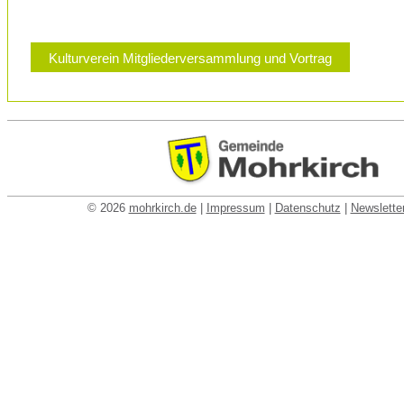
Kulturverein Mitgliederversammlung und Vortrag
© 2026
mohrkirch.de
|
Impressum
|
Datenschutz
|
Newslette