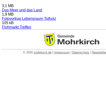
3,1 MB
Das Meer und das Land
1,9 MB
Fotovortrag Lebensraum Totholz
105 kB
Flohmarkt Treffen
© 2026
mohrkirch.de
|
Impressum
|
Datenschutz
|
Newslette