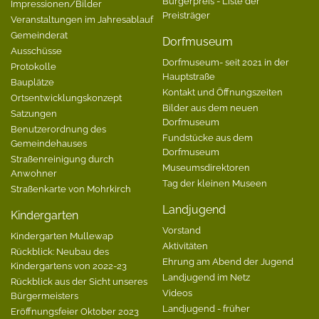
Bürgerpreis - Liste der
Impressionen/Bilder
Preisträger
Veranstaltungen im Jahresablauf
Gemeinderat
Dorfmuseum
Ausschüsse
Dorfmuseum- seit 2021 in der
Protokolle
Hauptstraße
Bauplätze
Kontakt und Öffnungszeiten
Ortsentwicklungskonzept
Bilder aus dem neuen
Satzungen
Dorfmuseum
Benutzerordnung des
Fundstücke aus dem
Gemeindehauses
Dorfmuseum
Straßenreinigung durch
Museumsdirektoren
Anwohner
Tag der kleinen Museen
Straßenkarte von Mohrkirch
Landjugend
Kindergarten
Vorstand
Kindergarten Mullewap
Aktivitäten
Rückblick: Neubau des
Ehrung am Abend der Jugend
Kindergartens von 2022-23
Landjugend im Netz
Rückblick aus der Sicht unseres
Videos
Bürgermeisters
Landjugend - früher
Eröffnungsfeier Oktober 2023