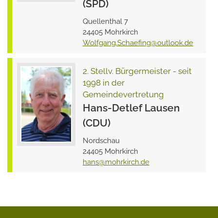
(SPD)
Quellenthal 7
24405 Mohrkirch
Wolfgang.Schaefing
@
outlook.de
2. Stellv. Bürgermeister - seit
1998 in der
Gemeindevertretung
Hans-Detlef Lausen
(CDU)
Nordschau
24405 Mohrkirch
hans
@
mohrkirch.de