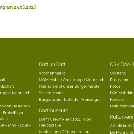
ng am 25.06.2026
Dütt un Datt
DRK Böel-
Wochenmarkt
Vorstand
aft
MOM Mobile Oldietruppe Mohrkirch
Programm
edschaft
Hier schreibt unser Bürgermeister
Fotos
Gruppe Mohrkirch
Schiedsmann
DRK Mohrkirc
Bürgerpreis - Liste der Preisträger
Kontakt
hrigen Bestehen
Beitrittserkl
Dorfmuseum
r Freiwilligen
Kulturvere
irch
Dorfmuseum- seit 2021 in der
5 - 1990 - 2015 -
Hauptstraße
Arbeitskreis 
Kontakt und Öffnungszeiten
De Mohrkirc