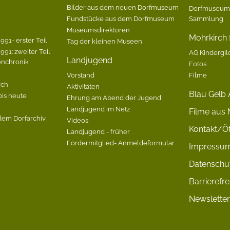
Bilder aus dem neuen Dorfmuseum
Dorfmuseum-
Fundstücke aus dem Dorfmuseum
Sammlung
Museumsdirektoren
Mohrkirch f
991- erster Teil
Tag der kleinen Museen
991: zweiter Teil
AG Kindergil
Landjugend
enchronik
Fotos
Vorstand
Filme
rch
Aktivitäten
Blau Gelb 
bis heute
Ehrung am Abend der Jugend
Landjugend im Netz
Filme aus 
dem Dorfarchiv
Videos
Kontakt/Öf
Landjugend - früher
Fördermitglied- Anmeldeformular
Impressu
Datenschu
Barrierefre
Newsletter