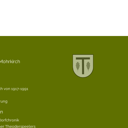
Mohrkirch
h von 1917-1991
ärung
in
Dorfchronik
her Theoderspeelers