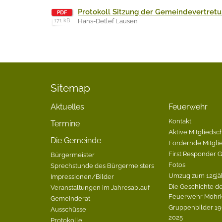
Protokoll Sitzung der Gemeindevertretu
171 kB
Hans-Detlef Lausen
Sitemap
Aktuelles
Feuerwehr
Kontakt
Termine
Aktive Mitgliedsch
Die Gemeinde
Fördernde Mitgli
First Responder 
Bürgermeister
Fotos
Sprechstunde des Bürgermeisters
Umzug zum 125jä
Impressionen/Bilder
Die Geschichte de
Veranstaltungen im Jahresablauf
Feuerwehr Mohrk
Gemeinderat
Gruppenbilder 196
Ausschüsse
2025
Protokolle