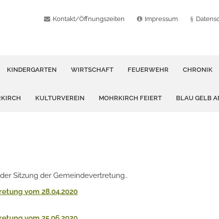
Kontakt/Öffnungszeiten
Impressum
Datens
KINDERGARTEN
WIRTSCHAFT
FEUERWEHR
CHRONIK
RKIRCH
KULTURVEREIN
MOHRKIRCH FEIERT
BLAU GELB 
e der Sitzung der Gemeindevertretung..
retung vom 28.04.2020
retung vom 25.06.2020