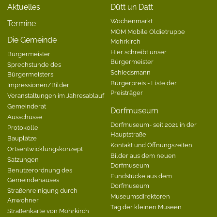
Aktuelles
Dütt un Datt
Wochenmarkt
Termine
MOM Mobile Oldietruppe
Die Gemeinde
Mohrkirch
Hier schreibt unser
Bürgermeister
Bürgermeister
Sprechstunde des
Schiedsmann
Bürgermeisters
Bürgerpreis - Liste der
Impressionen/Bilder
Preisträger
Veranstaltungen im Jahresablauf
Gemeinderat
Dorfmuseum
Ausschüsse
Dorfmuseum- seit 2021 in der
Protokolle
Hauptstraße
Bauplätze
Kontakt und Öffnungszeiten
Ortsentwicklungskonzept
Bilder aus dem neuen
Satzungen
Dorfmuseum
Benutzerordnung des
Fundstücke aus dem
Gemeindehauses
Dorfmuseum
Straßenreinigung durch
Museumsdirektoren
Anwohner
Tag der kleinen Museen
Straßenkarte von Mohrkirch