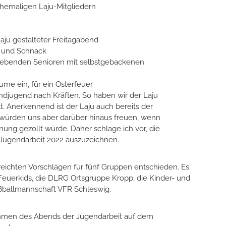
ehemaligen Laju-Mitgliedern
 Laju gestalteter Freitagabend
f und Schnack
inlebenden Senioren mit selbstgebackenen
e ein, für ein Osterfeuer
ndjugend nach Kräften. So haben wir der Laju
t. Anerkennend ist der Laju auch bereits der
 würden uns aber darüber hinaus freuen, wenn
ng gezollt würde. Daher schlage ich vor, die
 Jugendarbeit 2022 auszuzeichnen.
ereichten Vorschlägen für fünf Gruppen entschieden. Es
Feuerkids, die DLRG Ortsgruppe Kropp, die Kinder- und
ßballmannschaft VFR Schleswig.
hmen des Abends der Jugendarbeit auf dem