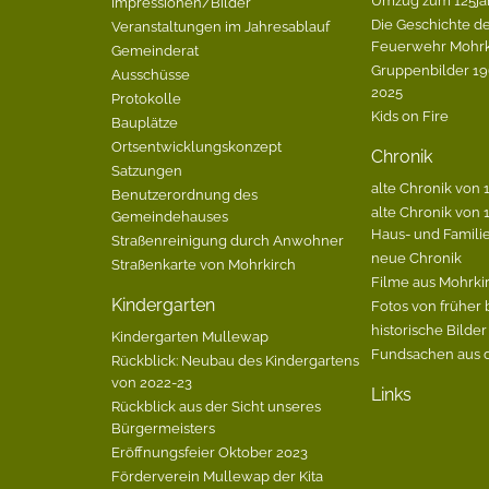
Impressionen/Bilder
Die Geschichte de
Veranstaltungen im Jahresablauf
Feuerwehr Mohrk
Gemeinderat
Gruppenbilder 196
Ausschüsse
2025
Protokolle
Kids on Fire
Bauplätze
Ortsentwicklungskonzept
Chronik
Satzungen
alte Chronik von 1
Benutzerordnung des
alte Chronik von 1
Gemeindehauses
Haus- und Famili
Straßenreinigung durch Anwohner
neue Chronik
Straßenkarte von Mohrkirch
Filme aus Mohrki
Kindergarten
Fotos von früher 
historische Bilder
Kindergarten Mullewap
Fundsachen aus 
Rückblick: Neubau des Kindergartens
von 2022-23
Links
Rückblick aus der Sicht unseres
Bürgermeisters
Eröffnungsfeier Oktober 2023
Förderverein Mullewap der Kita