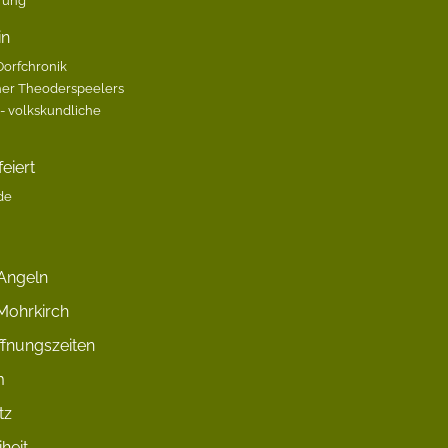
in
Dorfchronik
her Theoderspeelers
 volkskundliche
eiert
de
Angeln
Mohrkirch
fnungszeiten
m
tz
iheit