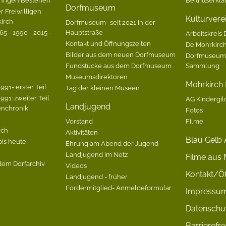
Dorfmuseum
r Freiwilligen
Kulturvere
irch
Dorfmuseum- seit 2021 in der
5 - 1990 - 2015 -
Hauptstraße
Arbeitskreis 
Kontakt und Öffnungszeiten
De Mohrkirc
Bilder aus dem neuen Dorfmuseum
Dorfmuseum-
Fundstücke aus dem Dorfmuseum
Sammlung
Museumsdirektoren
Mohrkirch f
991- erster Teil
Tag der kleinen Museen
991: zweiter Teil
AG Kindergil
Landjugend
enchronik
Fotos
Vorstand
Filme
rch
Aktivitäten
Blau Gelb 
bis heute
Ehrung am Abend der Jugend
Landjugend im Netz
Filme aus 
dem Dorfarchiv
Videos
Kontakt/Öf
Landjugend - früher
Fördermitglied- Anmeldeformular
Impressu
Datenschu
Barrierefre