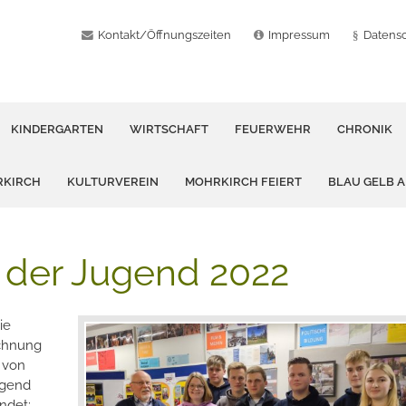
Kontakt/Öffnungszeiten
Impressum
Datens
KINDERGARTEN
WIRTSCHAFT
FEUERWEHR
CHRONIK
RKIRCH
KULTURVEREIN
MOHRKIRCH FEIERT
BLAU GELB 
der Jugend 2022
ie
ichnung
 von
ugend
ndet: