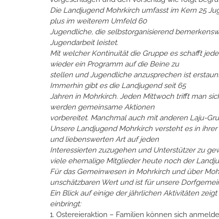
Die Landjugend Mohrkirch umfasst im Kern 25 Jug
plus im weiterem Umfeld 60
Jugendliche, die selbstorganisierend bemerkensw
Jugendarbeit leistet.
Mit welcher Kontinuität die Gruppe es schafft jede
wieder ein Programm auf die Beine zu
stellen und Jugendliche anzusprechen ist erstaunl
Immerhin gibt es die Landjugend seit 65
Jahren in Mohrkirch. Jeden Mittwoch trifft man sich
werden gemeinsame Aktionen
vorbereitet. Manchmal auch mit anderen Laju-Gr
Unsere Landjugend Mohrkirch versteht es in ihrer
und liebenswerten Art auf jeden
Interessierten zuzugehen und Unterstützer zu gewi
viele ehemalige Mitglieder heute noch der Landj
Für das Gemeinwesen in Mohrkirch und über Mohrk
unschätzbaren Wert und ist für unsere Dorfgemein
Ein Blick auf einige der jährlichen Aktivitäten zei
einbringt:
1. Ostereieraktion – Familien können sich anmelde