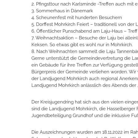
2. Pfingsttour nach Karlsminde -Treffen auch mit 
3. Sommerhaus in Dänemark
4. Scheunenfest mit hunderten Besuchern
5. Dorffest Mohrkirch Feiert – traditionell von der
6. Öffentlicher Punschabend am Laju-Haus – Tref
7. Weihnachtsaktion – Besuche der Laju bei alle
Keksen. So etwas gibt es wohl nur in Mohrkirch.
8. Nach Weihnachten sammelt die Laju Tannenbäum
Gerne unterstützt die Gemeindevertretung die La
ein Gebäude für ihre Treffen zur Verfügung gestell
Bürgerpreis der Gemeinde verliehen worden. Wir
der Landjugend Mohrkirch auch regional Anerkennu
Landjugend Mohrkirch anlässlich des Abends der
Der Kreisjugendring hat sich aus den vielen eing
sind die Landjugend Mohrkirch, die Hasselberger 
Jugendbeteiligung Grundhof und die inklusive Fu
Die Auszeichnungen wurden am 18.11.2022 im Ra