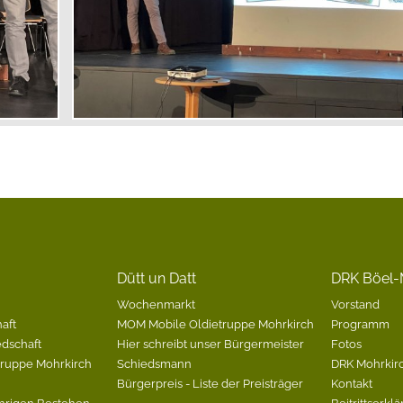
Dütt un Datt
DRK Böel-
Wochenmarkt
Vorstand
aft
MOM Mobile Oldietruppe Mohrkirch
Programm
edschaft
Hier schreibt unser Bürgermeister
Fotos
Gruppe Mohrkirch
Schiedsmann
DRK Mohrkirc
Bürgerpreis - Liste der Preisträger
Kontakt
hrigen Bestehen
Beitrittserkl