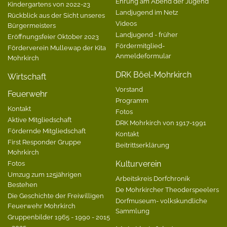
Ehrung am Abend der Jugend
Kindergartens von 2022-23
Landjugend im Netz
Rückblick aus der Sicht unseres
Videos
Bürgermeisters
Landjugend - früher
Eröffnungsfeier Oktober 2023
Fördermitglied-
Förderverein Mullewap der Kita
Anmeldeformular
Mohrkirch
DRK Böel-Mohrkirch
Wirtschaft
Vorstand
Feuerwehr
Programm
Kontakt
Fotos
Aktive Mitgliedschaft
DRK Mohrkirch von 1917-1991
Fördernde Mitgliedschaft
Kontakt
First Responder Gruppe
Beitrittserklärung
Mohrkirch
Fotos
Kulturverein
Umzug zum 125jährigen
Arbeitskreis Dorfchronik
Bestehen
De Mohrkircher Theoderspeelers
Die Geschichte der Freiwilligen
Dorfmuseum- volkskundliche
Feuerwehr Mohrkirch
Sammlung
Gruppenbilder 1965 - 1990 - 2015
- 2025