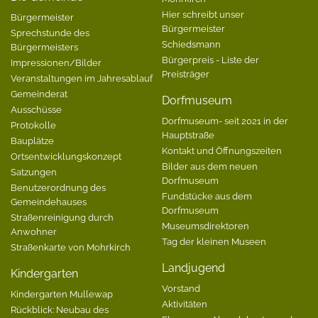
Hier schreibt unser
Bürgermeister
Bürgermeister
Sprechstunde des
Schiedsmann
Bürgermeisters
Bürgerpreis - Liste der
Impressionen/Bilder
Preisträger
Veranstaltungen im Jahresablauf
Gemeinderat
Dorfmuseum
Ausschüsse
Dorfmuseum- seit 2021 in der
Protokolle
Hauptstraße
Bauplätze
Kontakt und Öffnungszeiten
Ortsentwicklungskonzept
Bilder aus dem neuen
Satzungen
Dorfmuseum
Benutzerordnung des
Fundstücke aus dem
Gemeindehauses
Dorfmuseum
Straßenreinigung durch
Museumsdirektoren
Anwohner
Tag der kleinen Museen
Straßenkarte von Mohrkirch
Landjugend
Kindergarten
Vorstand
Kindergarten Mullewap
Aktivitäten
Rückblick: Neubau des