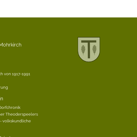
Mohrkirch
h von 1917-1991
ärung
in
Dorfchronik
her Theoderspeelers
 volkskundliche