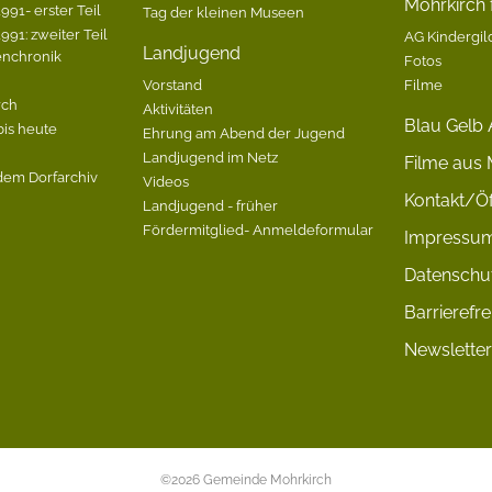
Mohrkirch f
991- erster Teil
Tag der kleinen Museen
991: zweiter Teil
AG Kindergil
Landjugend
enchronik
Fotos
Vorstand
Filme
rch
Aktivitäten
Blau Gelb 
bis heute
Ehrung am Abend der Jugend
Landjugend im Netz
Filme aus 
dem Dorfarchiv
Videos
Kontakt/Öf
Landjugend - früher
Fördermitglied- Anmeldeformular
Impressu
Datenschu
Barrierefre
Newsletter
©2026 Gemeinde Mohrkirch