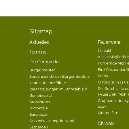
Sitemap
Aktuelles
Feuerwehr
Kontakt
Termine
Aktive Mitgliedsch
Die Gemeinde
Fördernde Mitgli
First Responder 
Bürgermeister
Fotos
Sprechstunde des Bürgermeisters
Umzug zum 125jä
Impressionen/Bilder
Die Geschichte de
Veranstaltungen im Jahresablauf
Feuerwehr Mohrk
Gemeinderat
Gruppenbilder 196
Ausschüsse
2025
Protokolle
Kids on Fire
Bauplätze
Ortsentwicklungskonzept
Chronik
Satzungen