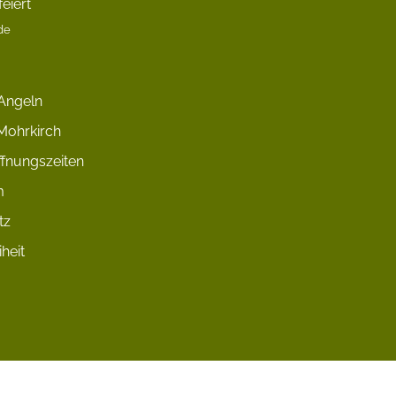
eiert
de
Angeln
Mohrkirch
fnungszeiten
m
tz
iheit