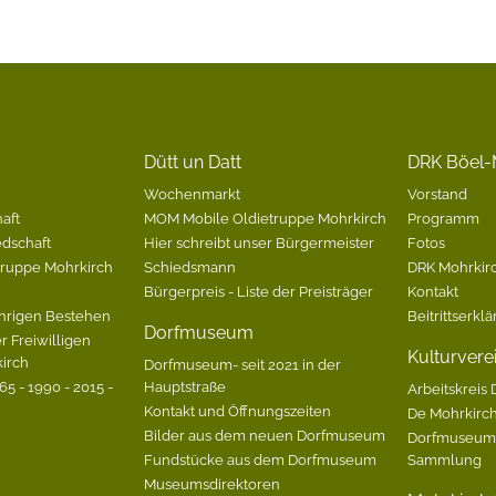
Dütt un Datt
DRK Böel-
Wochenmarkt
Vorstand
aft
MOM Mobile Oldietruppe Mohrkirch
Programm
edschaft
Hier schreibt unser Bürgermeister
Fotos
Gruppe Mohrkirch
Schiedsmann
DRK Mohrkirc
Bürgerpreis - Liste der Preisträger
Kontakt
hrigen Bestehen
Beitrittserkl
Dorfmuseum
r Freiwilligen
Kulturvere
irch
Dorfmuseum- seit 2021 in der
5 - 1990 - 2015 -
Hauptstraße
Arbeitskreis 
Kontakt und Öffnungszeiten
De Mohrkirc
Bilder aus dem neuen Dorfmuseum
Dorfmuseum-
Fundstücke aus dem Dorfmuseum
Sammlung
Museumsdirektoren