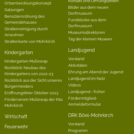
Kontakt und Öffnungszeiten
Ortsentwicklungskonzept
Bilder aus dem neuen
Satzungen
Dorfmuseum
Benutzerordnung des
Fundstücke aus dem
Gemeindehauses
Dorfmuseum
Straßenreinigung durch
Museumsdirektoren
Anwohner
Tag der kleinen Museen
Straßenkarte von Mohrkirch
Landjugend
Kindergarten
Vorstand
Kindergarten Mullewap
Aktivitäten
Rückblick: Neubau des
Ehrung am Abend der Jugend
Kindergartens von 2022-23
Landjugend im Netz
Rückblick aus der Sicht unseres
Videos
Bürgermeisters
Landjugend - früher
Eröffnungsfeier Oktober 2023
Fördermitglied-
Förderverein Mullewap der Kita
Anmeldeformular
Mohrkirch
DRK Böel-Mohrkirch
Wirtschaft
Vorstand
Feuerwehr
Programm