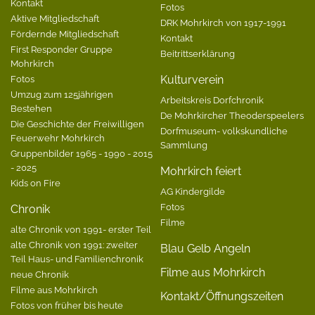
Kontakt
Fotos
Aktive Mitgliedschaft
DRK Mohrkirch von 1917-1991
Fördernde Mitgliedschaft
Kontakt
First Responder Gruppe
Beitrittserklärung
Mohrkirch
Fotos
Kulturverein
Umzug zum 125jährigen
Arbeitskreis Dorfchronik
Bestehen
De Mohrkircher Theoderspeelers
Die Geschichte der Freiwilligen
Dorfmuseum- volkskundliche
Feuerwehr Mohrkirch
Sammlung
Gruppenbilder 1965 - 1990 - 2015
- 2025
Mohrkirch feiert
Kids on Fire
AG Kindergilde
Fotos
Chronik
Filme
alte Chronik von 1991- erster Teil
alte Chronik von 1991: zweiter
Blau Gelb Angeln
Teil Haus- und Familienchronik
Filme aus Mohrkirch
neue Chronik
Filme aus Mohrkirch
Kontakt/Öffnungszeiten
Fotos von früher bis heute