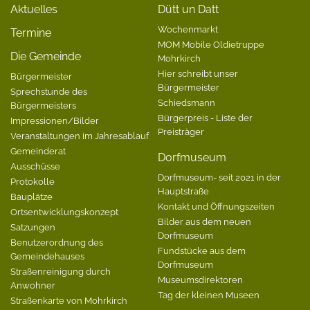
Aktuelles
Dütt un Datt
Wochenmarkt
Termine
MOM Mobile Oldietruppe
Die Gemeinde
Mohrkirch
Hier schreibt unser
Bürgermeister
Bürgermeister
Sprechstunde des
Schiedsmann
Bürgermeisters
Bürgerpreis - Liste der
Impressionen/Bilder
Preisträger
Veranstaltungen im Jahresablauf
Gemeinderat
Dorfmuseum
Ausschüsse
Dorfmuseum- seit 2021 in der
Protokolle
Hauptstraße
Bauplätze
Kontakt und Öffnungszeiten
Ortsentwicklungskonzept
Bilder aus dem neuen
Satzungen
Dorfmuseum
Benutzerordnung des
Fundstücke aus dem
Gemeindehauses
Dorfmuseum
Straßenreinigung durch
Museumsdirektoren
Anwohner
Tag der kleinen Museen
Straßenkarte von Mohrkirch