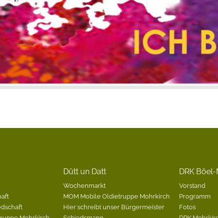
Dütt un Datt
DRK Böel-
Wochenmarkt
Vorstand
aft
MOM Mobile Oldietruppe Mohrkirch
Programm
edschaft
Hier schreibt unser Bürgermeister
Fotos
Gruppe Mohrkirch
Schiedsmann
DRK Mohrkirc