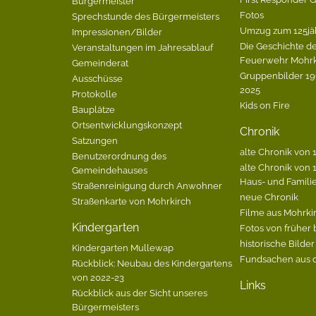
Bürgermeister
Fotos
Sprechstunde des Bürgermeisters
Umzug zum 125jä
Impressionen/Bilder
Die Geschichte de
Veranstaltungen im Jahresablauf
Feuerwehr Mohrk
Gemeinderat
Gruppenbilder 196
Ausschüsse
2025
Protokolle
Kids on Fire
Bauplätze
Ortsentwicklungskonzept
Chronik
Satzungen
alte Chronik von 1
Benutzerordnung des
alte Chronik von 1
Gemeindehauses
Haus- und Famili
Straßenreinigung durch Anwohner
neue Chronik
Straßenkarte von Mohrkirch
Filme aus Mohrki
Kindergarten
Fotos von früher 
historische Bilder
Kindergarten Mullewap
Fundsachen aus 
Rückblick: Neubau des Kindergartens
von 2022-23
Links
Rückblick aus der Sicht unseres
Bürgermeisters