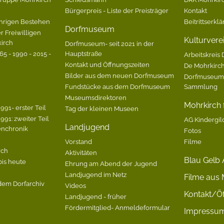
Bürgerpreis - Liste der Preisträger
Kontakt
hrigen Bestehen
Beitrittserkl
Dorfmuseum
r Freiwilligen
Kulturvere
irch
Dorfmuseum- seit 2021 in der
5 - 1990 - 2015 -
Hauptstraße
Arbeitskreis 
Kontakt und Öffnungszeiten
De Mohrkirc
Bilder aus dem neuen Dorfmuseum
Dorfmuseum-
Fundstücke aus dem Dorfmuseum
Sammlung
Museumsdirektoren
Mohrkirch f
991- erster Teil
Tag der kleinen Museen
991: zweiter Teil
AG Kindergil
Landjugend
enchronik
Fotos
Vorstand
Filme
rch
Aktivitäten
Blau Gelb 
bis heute
Ehrung am Abend der Jugend
Landjugend im Netz
Filme aus 
dem Dorfarchiv
Videos
Kontakt/Öf
Landjugend - früher
Fördermitglied- Anmeldeformular
Impressu