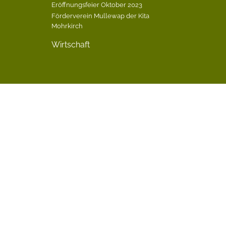
Eröffnungsfeier Oktober 2023
Förderverein Mullewap der Kita
Mohrkirch
Wirtschaft