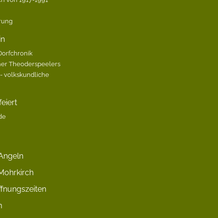
ärung
in
Dorfchronik
her Theoderspeelers
 volkskundliche
eiert
de
Angeln
Mohrkirch
fnungszeiten
m