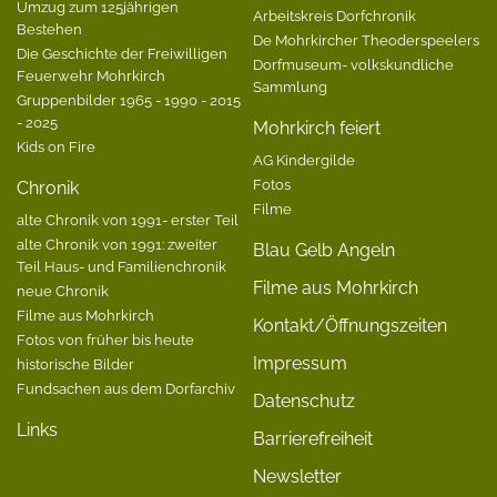
Umzug zum 125jährigen
Arbeitskreis Dorfchronik
Bestehen
De Mohrkircher Theoderspeelers
Die Geschichte der Freiwilligen
Dorfmuseum- volkskundliche
Feuerwehr Mohrkirch
Sammlung
Gruppenbilder 1965 - 1990 - 2015
- 2025
Mohrkirch feiert
Kids on Fire
AG Kindergilde
Fotos
Chronik
Filme
alte Chronik von 1991- erster Teil
alte Chronik von 1991: zweiter
Blau Gelb Angeln
Teil Haus- und Familienchronik
Filme aus Mohrkirch
neue Chronik
Filme aus Mohrkirch
Kontakt/Öffnungszeiten
Fotos von früher bis heute
Impressum
historische Bilder
Fundsachen aus dem Dorfarchiv
Datenschutz
Links
Barrierefreiheit
Newsletter