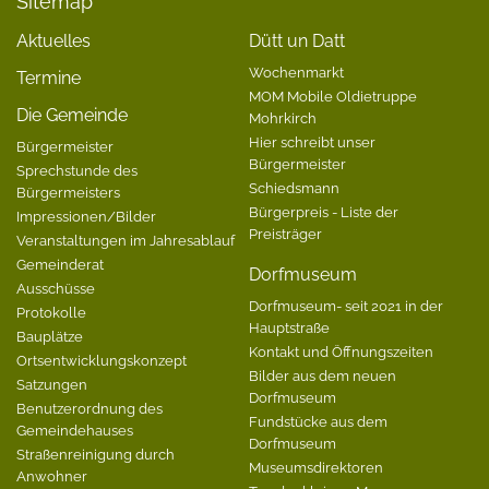
Sitemap
Aktuelles
Dütt un Datt
Wochenmarkt
Termine
MOM Mobile Oldietruppe
Die Gemeinde
Mohrkirch
Hier schreibt unser
Bürgermeister
Bürgermeister
Sprechstunde des
Schiedsmann
Bürgermeisters
Bürgerpreis - Liste der
Impressionen/Bilder
Preisträger
Veranstaltungen im Jahresablauf
Gemeinderat
Dorfmuseum
Ausschüsse
Dorfmuseum- seit 2021 in der
Protokolle
Hauptstraße
Bauplätze
Kontakt und Öffnungszeiten
Ortsentwicklungskonzept
Bilder aus dem neuen
Satzungen
Dorfmuseum
Benutzerordnung des
Fundstücke aus dem
Gemeindehauses
Dorfmuseum
Straßenreinigung durch
Museumsdirektoren
Anwohner