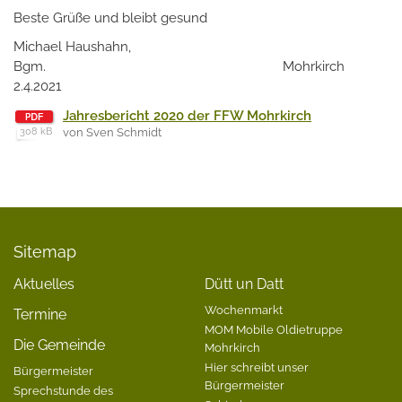
Beste Grüße und bleibt gesund
Michael Haushahn,
Bgm. Mohrkirch
2.4.2021
Jahresbericht 2020 der FFW Mohrkirch
308 kB
von Sven Schmidt
Sitemap
Aktuelles
Dütt un Datt
Wochenmarkt
Termine
MOM Mobile Oldietruppe
Die Gemeinde
Mohrkirch
Hier schreibt unser
Bürgermeister
Bürgermeister
Sprechstunde des