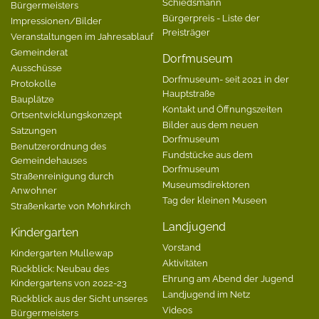
Schiedsmann
Bürgermeisters
Bürgerpreis - Liste der
Impressionen/Bilder
Preisträger
Veranstaltungen im Jahresablauf
Gemeinderat
Dorfmuseum
Ausschüsse
Dorfmuseum- seit 2021 in der
Protokolle
Hauptstraße
Bauplätze
Kontakt und Öffnungszeiten
Ortsentwicklungskonzept
Bilder aus dem neuen
Satzungen
Dorfmuseum
Benutzerordnung des
Fundstücke aus dem
Gemeindehauses
Dorfmuseum
Straßenreinigung durch
Museumsdirektoren
Anwohner
Tag der kleinen Museen
Straßenkarte von Mohrkirch
Landjugend
Kindergarten
Vorstand
Kindergarten Mullewap
Aktivitäten
Rückblick: Neubau des
Ehrung am Abend der Jugend
Kindergartens von 2022-23
Landjugend im Netz
Rückblick aus der Sicht unseres
Videos
Bürgermeisters