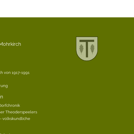
Mohrkirch
h von 1917-1991
ärung
in
Dorfchronik
her Theoderspeelers
 volkskundliche