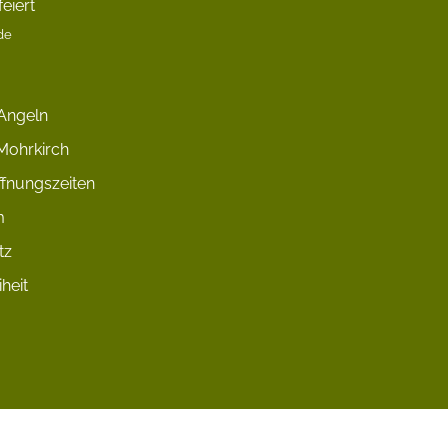
eiert
de
Angeln
Mohrkirch
fnungszeiten
m
tz
iheit