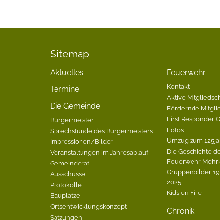
Sitemap
Aktuelles
Feuerwehr
Kontakt
Termine
Aktive Mitgliedsch
Die Gemeinde
Fördernde Mitgli
First Responder 
Bürgermeister
Fotos
Sprechstunde des Bürgermeisters
Umzug zum 125jä
Impressionen/Bilder
Die Geschichte de
Veranstaltungen im Jahresablauf
Feuerwehr Mohrk
Gemeinderat
Gruppenbilder 196
Ausschüsse
2025
Protokolle
Kids on Fire
Bauplätze
Ortsentwicklungskonzept
Chronik
Satzungen