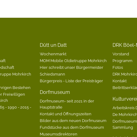
Dütt un Datt
DRK Böel-
Wochenmarkt
Vorstand
aft
MOM Mobile Oldietruppe Mohrkirch
Programm
edschaft
Hier schreibt unser Bürgermeister
Fotos
Gruppe Mohrkirch
Schiedsmann
DRK Mohrkirc
Bürgerpreis - Liste der Preisträger
Kontakt
hrigen Bestehen
Beitrittserkl
Dorfmuseum
r Freiwilligen
Kulturvere
irch
Dorfmuseum- seit 2021 in der
5 - 1990 - 2015 -
Hauptstraße
Arbeitskreis 
Kontakt und Öffnungszeiten
De Mohrkirc
Bilder aus dem neuen Dorfmuseum
Dorfmuseum-
Fundstücke aus dem Dorfmuseum
Sammlung
Museumsdirektoren