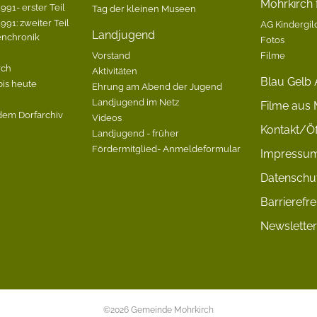
Mohrkirch f
991- erster Teil
Tag der kleinen Museen
991: zweiter Teil
AG Kindergil
Landjugend
enchronik
Fotos
Vorstand
Filme
rch
Aktivitäten
Blau Gelb 
bis heute
Ehrung am Abend der Jugend
Landjugend im Netz
Filme aus 
dem Dorfarchiv
Videos
Kontakt/Öf
Landjugend - früher
Fördermitglied- Anmeldeformular
Impressu
Datenschu
Barrierefre
Newsletter
©2026 Gemeinde Mohrkirch