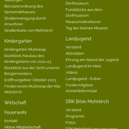
Dorfmuseum
Benutzerordnung des
Fundstücke aus dem
Gemeindehauses
Dorfmuseum
Straßenreinigung durch
Museumsdirektoren
Anwohner
Tag der kleinen Museen
Straßenkarte von Mohrkirch
Landjugend
Kindergarten
Vorstand
Kindergarten Mullewap
Aktivitäten
Rückblick: Neubau des
Ehrung am Abend der Jugend
Kindergartens von 2022-23
Landjugend im Netz
Rückblick aus der Sicht unseres
Videos
Bürgermeisters
Landjugend - früher
Eröffnungsfeier Oktober 2023
Fördermitglied-
Förderverein Mullewap der Kita
Anmeldeformular
Mohrkirch
DRK Böel-Mohrkirch
Wirtschaft
Vorstand
Feuerwehr
Programm
Kontakt
Fotos
Aktive Mitgliedschaft
DRK Mohrkirch von 1917-1991