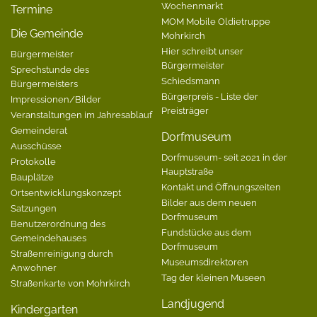
Wochenmarkt
Termine
MOM Mobile Oldietruppe
Die Gemeinde
Mohrkirch
Hier schreibt unser
Bürgermeister
Bürgermeister
Sprechstunde des
Schiedsmann
Bürgermeisters
Bürgerpreis - Liste der
Impressionen/Bilder
Preisträger
Veranstaltungen im Jahresablauf
Gemeinderat
Dorfmuseum
Ausschüsse
Dorfmuseum- seit 2021 in der
Protokolle
Hauptstraße
Bauplätze
Kontakt und Öffnungszeiten
Ortsentwicklungskonzept
Bilder aus dem neuen
Satzungen
Dorfmuseum
Benutzerordnung des
Fundstücke aus dem
Gemeindehauses
Dorfmuseum
Straßenreinigung durch
Museumsdirektoren
Anwohner
Tag der kleinen Museen
Straßenkarte von Mohrkirch
Landjugend
Kindergarten