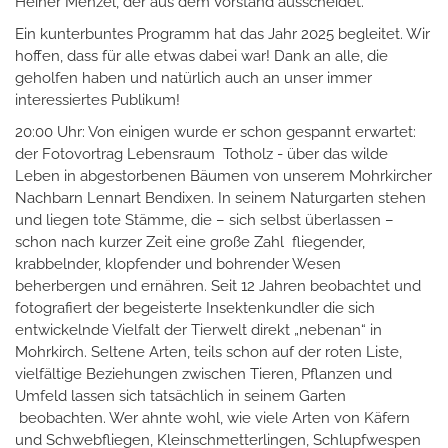
Heiner Menzel, der aus dem Vorstand ausscheidet.
Ein kunterbuntes Programm hat das Jahr 2025 begleitet. Wir
hoffen, dass für alle etwas dabei war! Dank an alle, die
geholfen haben und natürlich auch an unser immer
interessiertes Publikum!
20:00 Uhr: Von einigen wurde er schon gespannt erwartet:
der Fotovortrag Lebensraum Totholz - über das wilde
Leben in abgestorbenen Bäumen von unserem Mohrkircher
Nachbarn Lennart Bendixen. In seinem Naturgarten stehen
und liegen tote Stämme, die – sich selbst überlassen –
schon nach kurzer Zeit eine große Zahl fliegender,
krabbelnder, klopfender und bohrender Wesen
beherbergen und ernähren. Seit 12 Jahren beobachtet und
fotografiert der begeisterte Insektenkundler die sich
entwickelnde Vielfalt der Tierwelt direkt „nebenan“ in
Mohrkirch. Seltene Arten, teils schon auf der roten Liste,
vielfältige Beziehungen zwischen Tieren, Pflanzen und
Umfeld lassen sich tatsächlich in seinem Garten
beobachten. Wer ahnte wohl, wie viele Arten von Käfern
und Schwebfliegen, Kleinschmetterlingen, Schlupfwespen