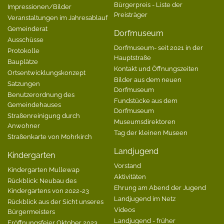
Bürgerpreis - Liste der
Impressionen/Bilder
Preisträger
Veranstaltungen im Jahresablauf
Gemeinderat
Dorfmuseum
Ausschüsse
Dorfmuseum- seit 2021 in der
Protokolle
Hauptstraße
Bauplätze
Kontakt und Öffnungszeiten
Ortsentwicklungskonzept
Bilder aus dem neuen
Satzungen
Dorfmuseum
Benutzerordnung des
Fundstücke aus dem
Gemeindehauses
Dorfmuseum
Straßenreinigung durch
Museumsdirektoren
Anwohner
Tag der kleinen Museen
Straßenkarte von Mohrkirch
Landjugend
Kindergarten
Vorstand
Kindergarten Mullewap
Aktivitäten
Rückblick: Neubau des
Ehrung am Abend der Jugend
Kindergartens von 2022-23
Landjugend im Netz
Rückblick aus der Sicht unseres
Videos
Bürgermeisters
Landjugend - früher
Eröffnungsfeier Oktober 2023