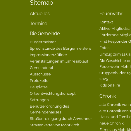
Sitemap
Aktuelles
Feuerwehr
Kontakt
Termine
Aktive Mitgliedsch
Die Gemeinde
Fördernde Mitgli
First Responder 
Bürgermeister
Fotos
Sprechstunde des Bürgermeisters
Umzug zum 125jä
Impressionen/Bilder
Die Geschichte de
Veranstaltungen im Jahresablauf
Feuerwehr Mohrk
Gemeinderat
Gruppenbilder 196
Ausschüsse
2025
Protokolle
Kids on Fire
Bauplätze
Ortsentwicklungskonzept
Chronik
Satzungen
alte Chronik von 1
Benutzerordnung des
alte Chronik von 1
Gemeindehauses
Haus- und Famili
Straßenreinigung durch Anwohner
neue Chronik
Straßenkarte von Mohrkirch
Filme aus Mohrki