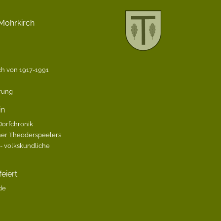
Mohrkirch
h von 1917-1991
ärung
in
Dorfchronik
her Theoderspeelers
 volkskundliche
eiert
de