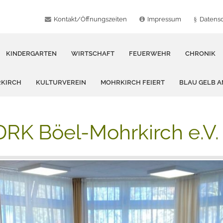
Kontakt/Öffnungszeiten
Impressum
Datens
KINDERGARTEN
WIRTSCHAFT
FEUERWEHR
CHRONIK
RKIRCH
KULTURVEREIN
MOHRKIRCH FEIERT
BLAU GELB 
DRK Böel-Mohrkirch e.V.