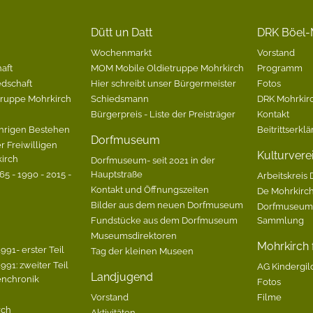
Dütt un Datt
DRK Böel-
Wochenmarkt
Vorstand
aft
MOM Mobile Oldietruppe Mohrkirch
Programm
edschaft
Hier schreibt unser Bürgermeister
Fotos
Gruppe Mohrkirch
Schiedsmann
DRK Mohrkirc
Bürgerpreis - Liste der Preisträger
Kontakt
hrigen Bestehen
Beitrittserkl
Dorfmuseum
r Freiwilligen
Kulturvere
irch
Dorfmuseum- seit 2021 in der
5 - 1990 - 2015 -
Hauptstraße
Arbeitskreis 
Kontakt und Öffnungszeiten
De Mohrkirc
Bilder aus dem neuen Dorfmuseum
Dorfmuseum-
Fundstücke aus dem Dorfmuseum
Sammlung
Museumsdirektoren
Mohrkirch f
991- erster Teil
Tag der kleinen Museen
991: zweiter Teil
AG Kindergil
Landjugend
enchronik
Fotos
Vorstand
Filme
rch
Aktivitäten