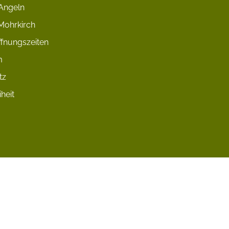
Angeln
Mohrkirch
fnungszeiten
m
tz
iheit