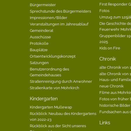
First Responder 
Bürgermeister
Fotos
Sprechstunde des Bürgermeisters
Umzug zum 125jä
Impressionen/Bilder
Die Geschichte de
Veranstaltungen im Jahresablauf
Feuerwehr Mohrk
Gemeinderat
Gruppenbilder 196
Ausschüsse
2025
Protokolle
Kids on Fire
Bauplätze
Ortsentwicklungskonzept
Chronik
Satzungen
alte Chronik von 1
Benutzerordnung des
alte Chronik von 1
Gemeindehauses
Haus- und Famili
Straßenreinigung durch Anwohner
neue Chronik
Straßenkarte von Mohrkirch
Filme aus Mohrki
Kindergarten
Fotos von früher 
historische Bilder
Kindergarten Mullewap
Fundsachen aus 
Rückblick: Neubau des Kindergartens
von 2022-23
Links
Rückblick aus der Sicht unseres