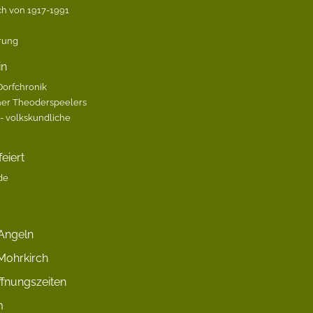
h von 1917-1991
ärung
in
Dorfchronik
her Theoderspeelers
 volkskundliche
eiert
de
Angeln
Mohrkirch
fnungszeiten
m