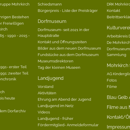
Gruppe Mohrkirch
Schiedsmann
DRK Mohrkirc
Bürgerpreis - Liste der Preisträger
Kontakt
hrigen Bestehen
Beitrittserkl
Dorfmuseum
r Freiwilligen
Kulturvere
irch
Dorfmuseum- seit 2021 in der
5 - 1990 - 2015 -
Hauptstraße
Arbeitskreis 
Kontakt und Öffnungszeiten
De Mohrkirc
Bilder aus dem neuen Dorfmuseum
Dorfmuseum-
Fundstücke aus dem Dorfmuseum
Sammlung
Museumsdirektoren
Mohrkirch f
991- erster Teil
Tag der kleinen Museen
991: zweiter Teil
AG Kindergil
Landjugend
enchronik
Fotos
Vorstand
Filme
rch
Aktivitäten
Blau Gelb 
bis heute
Ehrung am Abend der Jugend
Landjugend im Netz
Filme aus 
dem Dorfarchiv
Videos
Kontakt/Öf
Landjugend - früher
Fördermitglied- Anmeldeformular
Impressu