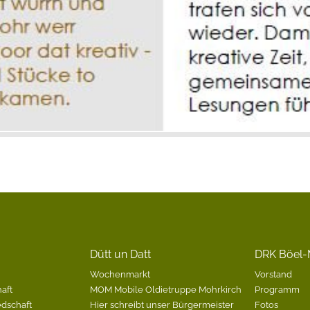
Dütt un Datt
DRK Böel-
Wochenmarkt
Vorstand
aft
MOM Mobile Oldietruppe Mohrkirch
Programm
edschaft
Hier schreibt unser Bürgermeister
Fotos