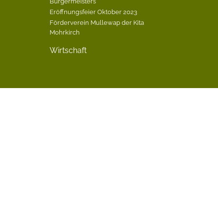
Bürgermeisters
Eröffnungsfeier Oktober 2023
Förderverein Mullewap der Kita
Mohrkirch
Wirtschaft