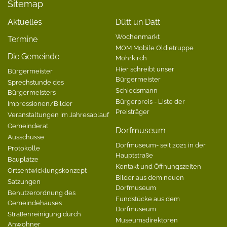
Sitemap
Aktuelles
Dütt un Datt
Wochenmarkt
Termine
MOM Mobile Oldietruppe
Die Gemeinde
Mohrkirch
Hier schreibt unser
Bürgermeister
Bürgermeister
Sprechstunde des
Schiedsmann
Bürgermeisters
Bürgerpreis - Liste der
Impressionen/Bilder
Preisträger
Veranstaltungen im Jahresablauf
Gemeinderat
Dorfmuseum
Ausschüsse
Dorfmuseum- seit 2021 in der
Protokolle
Hauptstraße
Bauplätze
Kontakt und Öffnungszeiten
Ortsentwicklungskonzept
Bilder aus dem neuen
Satzungen
Dorfmuseum
Benutzerordnung des
Fundstücke aus dem
Gemeindehauses
Dorfmuseum
Straßenreinigung durch
Museumsdirektoren
Anwohner