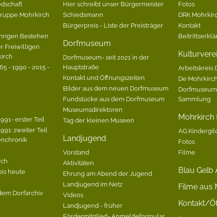
edschaft
Hier schreibt unser Bürgermeister
Fotos
Gruppe Mohrkirch
Schiedsmann
DRK Mohrkirc
Bürgerpreis - Liste der Preisträger
Kontakt
hrigen Bestehen
Beitrittserkl
Dorfmuseum
r Freiwilligen
Kulturvere
irch
Dorfmuseum- seit 2021 in der
5 - 1990 - 2015 -
Hauptstraße
Arbeitskreis 
Kontakt und Öffnungszeiten
De Mohrkirc
Bilder aus dem neuen Dorfmuseum
Dorfmuseum-
Fundstücke aus dem Dorfmuseum
Sammlung
Museumsdirektoren
Mohrkirch f
991- erster Teil
Tag der kleinen Museen
991: zweiter Teil
AG Kindergil
Landjugend
enchronik
Fotos
Vorstand
Filme
rch
Aktivitäten
Blau Gelb 
bis heute
Ehrung am Abend der Jugend
Landjugend im Netz
Filme aus 
dem Dorfarchiv
Videos
Kontakt/Öf
Landjugend - früher
Fördermitglied- Anmeldeformular