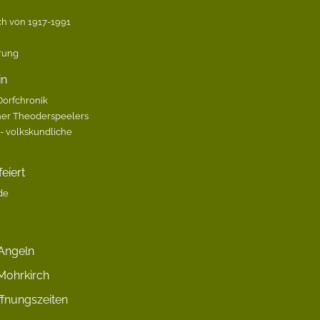
h von 1917-1991
ärung
in
Dorfchronik
her Theoderspeelers
 volkskundliche
eiert
de
Angeln
Mohrkirch
fnungszeiten