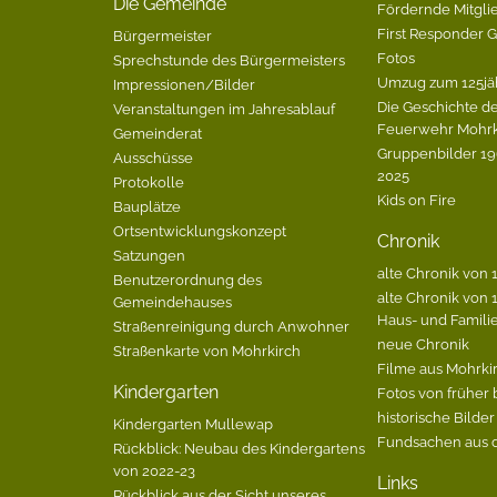
Die Gemeinde
Fördernde Mitgli
First Responder 
Bürgermeister
Fotos
Sprechstunde des Bürgermeisters
Umzug zum 125jä
Impressionen/Bilder
Die Geschichte de
Veranstaltungen im Jahresablauf
Feuerwehr Mohrk
Gemeinderat
Gruppenbilder 196
Ausschüsse
2025
Protokolle
Kids on Fire
Bauplätze
Ortsentwicklungskonzept
Chronik
Satzungen
alte Chronik von 1
Benutzerordnung des
alte Chronik von 1
Gemeindehauses
Haus- und Famili
Straßenreinigung durch Anwohner
neue Chronik
Straßenkarte von Mohrkirch
Filme aus Mohrki
Kindergarten
Fotos von früher 
historische Bilder
Kindergarten Mullewap
Fundsachen aus 
Rückblick: Neubau des Kindergartens
von 2022-23
Links
Rückblick aus der Sicht unseres