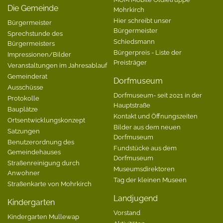
Die Gemeinde
Mohrkirch
Hier schreibt unser
Bürgermeister
Bürgermeister
Sprechstunde des
Schiedsmann
Bürgermeisters
Bürgerpreis - Liste der
Impressionen/Bilder
Preisträger
Veranstaltungen im Jahresablauf
Gemeinderat
Dorfmuseum
Ausschüsse
Dorfmuseum- seit 2021 in der
Protokolle
Hauptstraße
Bauplätze
Kontakt und Öffnungszeiten
Ortsentwicklungskonzept
Bilder aus dem neuen
Satzungen
Dorfmuseum
Benutzerordnung des
Fundstücke aus dem
Gemeindehauses
Dorfmuseum
Straßenreinigung durch
Museumsdirektoren
Anwohner
Tag der kleinen Museen
Straßenkarte von Mohrkirch
Landjugend
Kindergarten
Vorstand
Kindergarten Mullewap