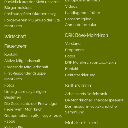
Landjugend im Netz
Rückblick aus der Sicht unseres
Videos
Bürgermeisters
Landjugend - früher
Eröffnungsfeier Oktober 2023
Fördermitglied-
Förderverein Mullewap der Kita
Anmeldeformular
Mohrkirch
DRK Böel-Mohrkirch
Wirtschaft
Vorstand
Feuerwehr
Programm
Kontakt
Fotos
Aktive Mitgliedschaft
DRK Mohrkirch von 1917-1991
Fördernde Mitgliedschaft
Kontakt
First Responder Gruppe
Beitrittserklärung
Mohrkirch
Fotos
Kulturverein
Umzug zum 125jährigen
Arbeitskreis Dorfchronik
Bestehen
De Mohrkircher Theoderspeelers
Die Geschichte der Freiwilligen
Dorfmuseum- volkskundliche
Feuerwehr Mohrkirch
Sammlung
Gruppenbilder 1965 - 1990 - 2015
- 2025
Mohrkirch feiert
Kids on Fire