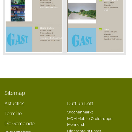
Sitemap
Aktuelles
Dütt un Datt
Wochenmarkt
Termine
MOM Mobile Oldietruppe
Die Gemeinde
Mohrkirch
Hier schreibt unser