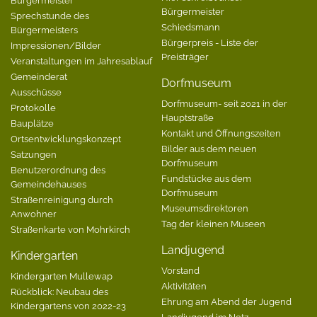
Bürgermeister
Bürgermeister
Sprechstunde des
Schiedsmann
Bürgermeisters
Bürgerpreis - Liste der
Impressionen/Bilder
Preisträger
Veranstaltungen im Jahresablauf
Gemeinderat
Dorfmuseum
Ausschüsse
Dorfmuseum- seit 2021 in der
Protokolle
Hauptstraße
Bauplätze
Kontakt und Öffnungszeiten
Ortsentwicklungskonzept
Bilder aus dem neuen
Satzungen
Dorfmuseum
Benutzerordnung des
Fundstücke aus dem
Gemeindehauses
Dorfmuseum
Straßenreinigung durch
Museumsdirektoren
Anwohner
Tag der kleinen Museen
Straßenkarte von Mohrkirch
Landjugend
Kindergarten
Vorstand
Kindergarten Mullewap
Aktivitäten
Rückblick: Neubau des
Ehrung am Abend der Jugend
Kindergartens von 2022-23