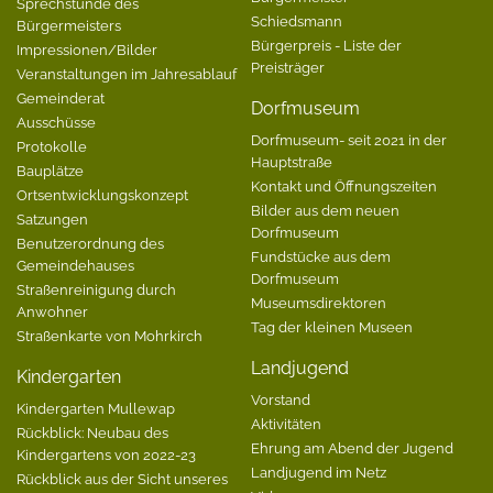
Sprechstunde des
Schiedsmann
Bürgermeisters
Bürgerpreis - Liste der
Impressionen/Bilder
Preisträger
Veranstaltungen im Jahresablauf
Gemeinderat
Dorfmuseum
Ausschüsse
Dorfmuseum- seit 2021 in der
Protokolle
Hauptstraße
Bauplätze
Kontakt und Öffnungszeiten
Ortsentwicklungskonzept
Bilder aus dem neuen
Satzungen
Dorfmuseum
Benutzerordnung des
Fundstücke aus dem
Gemeindehauses
Dorfmuseum
Straßenreinigung durch
Museumsdirektoren
Anwohner
Tag der kleinen Museen
Straßenkarte von Mohrkirch
Landjugend
Kindergarten
Vorstand
Kindergarten Mullewap
Aktivitäten
Rückblick: Neubau des
Ehrung am Abend der Jugend
Kindergartens von 2022-23
Landjugend im Netz
Rückblick aus der Sicht unseres