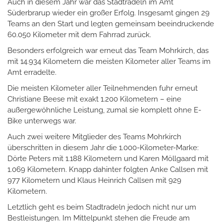
Auch in diesem Jahr war das Stadtradeln im Amt
Süderbrarup wieder ein großer Erfolg. Insgesamt gingen 29
Teams an den Start und legten gemeinsam beeindruckende
60.050 Kilometer mit dem Fahrrad zurück.
Besonders erfolgreich war erneut das Team Mohrkirch, das
mit 14.934 Kilometern die meisten Kilometer aller Teams im
Amt erradelte.
Die meisten Kilometer aller Teilnehmenden fuhr erneut
Christiane Beese mit exakt 1.200 Kilometern – eine
außergewöhnliche Leistung, zumal sie komplett ohne E-
Bike unterwegs war.
Auch zwei weitere Mitglieder des Teams Mohrkirch
überschritten in diesem Jahr die 1.000-Kilometer-Marke:
Dörte Peters mit 1.188 Kilometern und Karen Möllgaard mit
1.069 Kilometern. Knapp dahinter folgten Anke Callsen mit
977 Kilometern und Klaus Heinrich Callsen mit 929
Kilometern.
Letztlich geht es beim Stadtradeln jedoch nicht nur um
Bestleistungen. Im Mittelpunkt stehen die Freude am